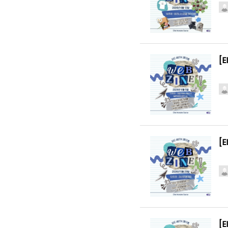
[
[
[