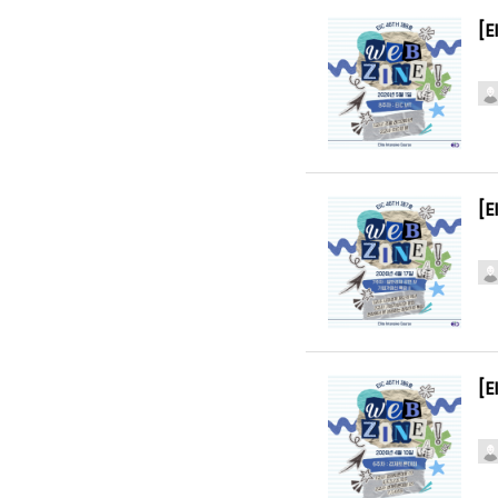
[E
[
[