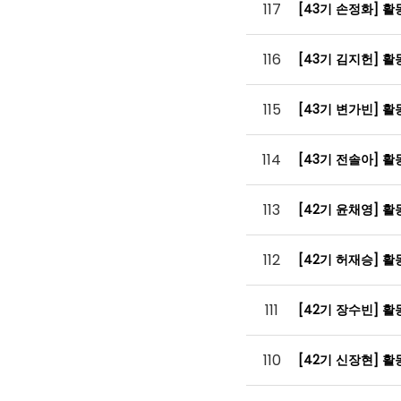
117
[43기 손정화] 
116
[43기 김지헌] 
115
[43기 변가빈] 
114
[43기 전솔아] 
113
[42기 윤채영] 
112
[42기 허재승] 
111
[42기 장수빈] 
110
[42기 신장현] 