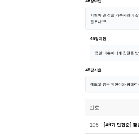
45장수민
지현아 넌 정말 가죽자켓이 
질투나!!!!!
45정지현
증말 이쁜이에게 칭찬을 받다니!
45강지윤
예쁘고 밝은 지현이와 함께여서 
번호
206
[46기 민현준] 