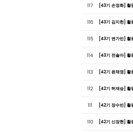
117
[43기 손정화] 
116
[43기 김지헌] 
115
[43기 변가빈] 
114
[43기 전솔아] 
113
[42기 윤채영] 
112
[42기 허재승] 
111
[42기 장수빈] 
110
[42기 신장현] 