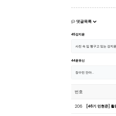
댓글목록
45강지윤
사진 속 입 헹구고 있는 강지윤
44윤유신
장수민 안아...
번호
206
[46기 민현준] 