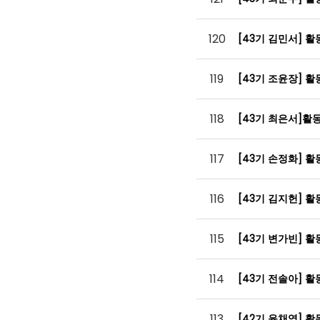
120
[43기 김민서] 
119
[43기 조윤장] 
118
[43기 최은서]
117
[43기 손정화] 
116
[43기 김지헌] 
115
[43기 변가빈] 
114
[43기 전솔아] 
113
[42기 윤채영] 