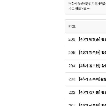
저한테충분히긍정적인자극을
수고 많았어요~~
번호
206
[46기 민현준] 
205
[46기 김주하] 
204
[46기 김도현] 
203
[46기 조주희]활
202
[46기 김기현] 
201
[46기 성효엽] 