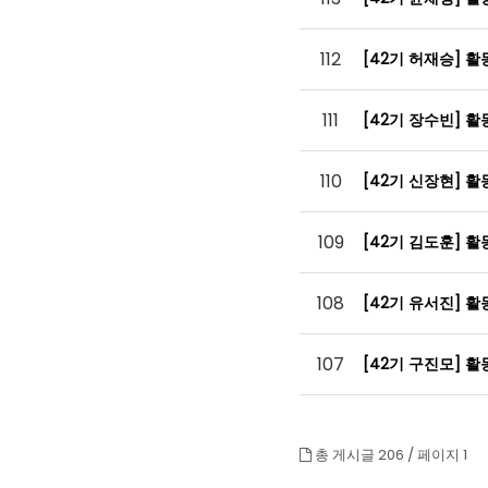
112
[42기 허재승] 
111
[42기 장수빈] 
110
[42기 신장현] 
109
[42기 김도훈] 
108
[42기 유서진] 
107
[42기 구진모] 
총 게시글 206 /
페이지 1