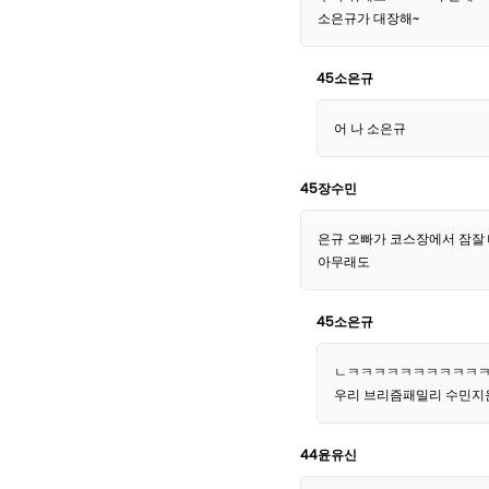
소은규가 대장해~
45소은규
어 나 소은규
45장수민
은규 오빠가 코스장에서 잠잘 
아무래도
45소은규
ㄴㅋㅋㅋㅋㅋㅋㅋㅋㅋㅋㅋㅋ
우리 브리즘패밀리 수민지
44윤유신