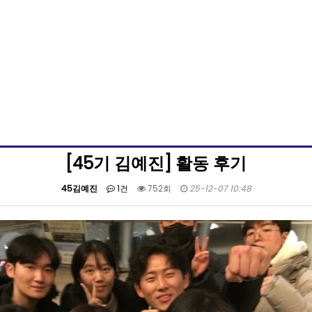
[45기 김예진] 활동 후기
45김예진
1건
752회
25-12-07 10:48