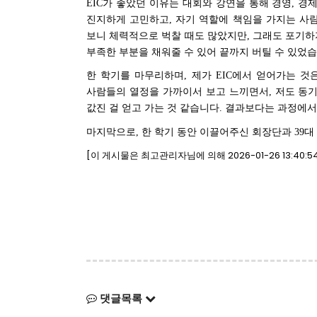
EIC
가 좋았던 이유는 대회와 강연을 통해 경영
,
경제
진지하게 고민하고
,
자기 역할에 책임을 가지는 사
보니 체력적으로 벅찰 때도 많았지만
,
그래도 포기하
부족한 부분을 채워줄 수 있어 끝까지 버틸 수 있었
한 학기를 마무리하며
,
제가
EIC
에서 얻어가는 것
사람들의 열정을 가까이서 보고 느끼면서
,
저도 동
값진 걸 얻고 가는 것 같습니다
.
결과보다는 과정에서 
마지막으로
,
한 학기 동안 이끌어주신 회장단과
39
대
[이 게시물은 최고관리자님에 의해 2026-01-26 13:40:
댓글목록