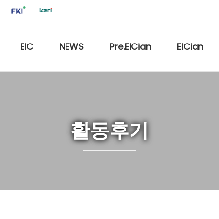
EIC
NEWS
Pre.EICian
EICian
활동후기