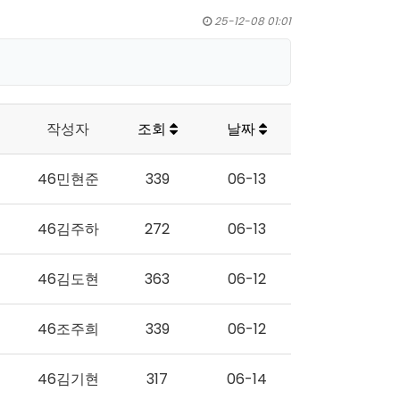
25-12-08 01:01
작성자
조회
날짜
46민현준
339
06-13
46김주하
272
06-13
46김도현
363
06-12
46조주희
339
06-12
46김기현
317
06-14