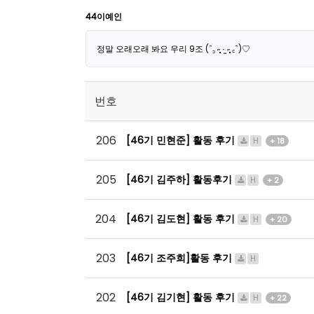
44이예인
정말 오래오래 봐요 우리 9조 (ˆ꜆ ˶̩̩̩̩̩̩̩̩ ·̫ ˶̩̩̩̩̩̩̩̩ ꜀ˆ)♡
번호
206
[46기 민현준] 활동 후기
H
+ 18
205
[46기 김주하] 활동후기
H
+ 2
204
[46기 김도현] 활동 후기
H
+ 20
203
[46기 조주희]활동 후기
H
202
[46기 김기현] 활동 후기
H
+ 22