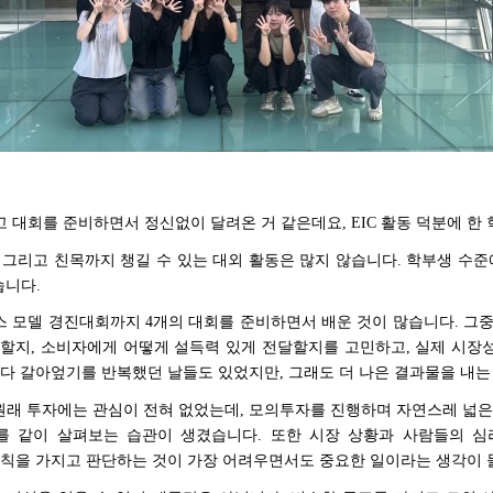
고 대회를 준비하면서 정신없이 달려온 거 같은데요
, EIC
활동 덕분에 한
,
그리고 친목까지 챙길 수 있는 대외 활동은 많지 않습니다
.
학부생 수준
습니다
.
스 모델 경진대회까지
4
개의 대회를 준비하면서 배운 것이 많습니다
.
그중
계할지
,
소비자에게 어떻게 설득력 있게 전달할지를 고민하고
,
실제 시장
 다 갈아엎기를 반복했던 날들도 있었지만
,
그래도 더 나은 결과물을 내는
원래 투자에는 관심이 전혀 없었는데
,
모의투자를 진행하며 자연스레 넓은
를 같이 살펴보는 습관이 생겼습니다
.
또한 시장 상황과 사람들의 심
원칙을 가지고 판단하는 것이 가장 어려우면서도 중요한 일이라는 생각이