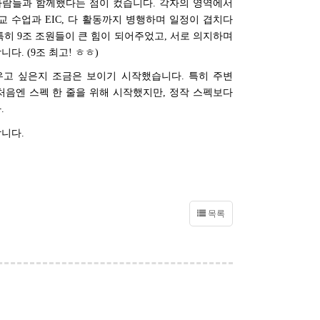
사람들과 함께했다는 점이 컸습니다
.
각자의 영역에서
교 수업과
EIC,
다 활동까지 병행하며 일정이 겹치다
특히
9
조 조원들이 큰 힘이 되어주었고
,
서로 의지하며
합니다
. (9
조 최고
!
ㅎㅎ
)
우고 싶은지 조금은 보이기 시작했습니다
.
특히 주변
처음엔 스펙 한 줄을 위해 시작했지만
,
정작 스펙보다
다
.
합니다
.
목록