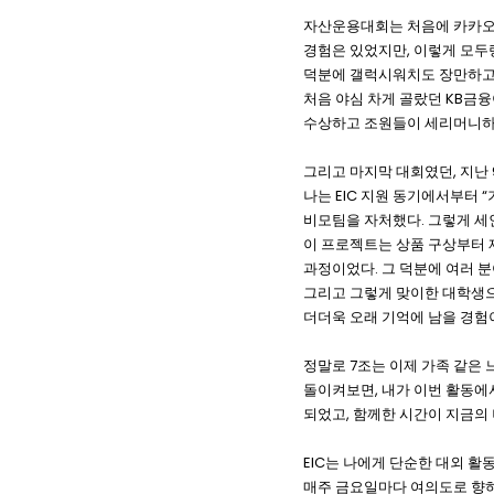
자산운용대회는 처음에 카카오톡
,
경험은 있었지만
이렇게 모두
덕분에 갤럭시워치도 장만하
KB
처음 야심 차게 골랐던
금융
수상하고 조원들이 세리머니하
,
그리고 마지막 대회였던
지난
EIC
“
나는
지원 동기에서부터
.
비모팀을 자처했다
그렇게 세
이 프로젝트는 상품 구상부터 
.
과정이었다
그 덕분에 여러 
그리고 그렇게 맞이한 대학생
더더욱 오래 기억에 남을 경험
7
정말로
조는 이제 가족 같은
,
돌이켜보면
내가 이번 활동에
,
되었고
함께한 시간이 지금의
EIC
는 나에게 단순한 대외 활
매주 금요일마다 여의도로 향