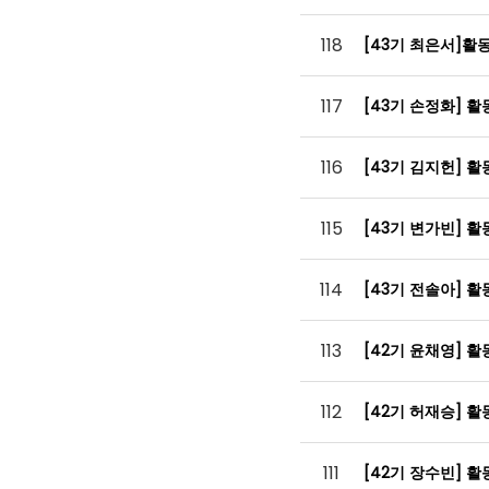
118
[43기 최은서]
117
[43기 손정화] 
116
[43기 김지헌] 
115
[43기 변가빈] 
114
[43기 전솔아] 
113
[42기 윤채영] 
112
[42기 허재승] 
111
[42기 장수빈] 