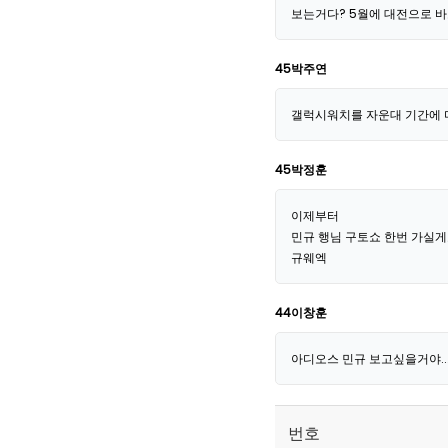
보는거다? 5월에 대전으로 바
45박주연
갤럭시워치를 자운대 기간에 마련
45박정훈
이제부터
민규 행님 구토쇼 한번 가실
규웨엑
44이창훈
아디오스 민규 보고싶을거야..
번호