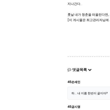
.
지나간다
,
훗날 내가 청춘을 떠올린다면
[이 게시물은 최고관리자님에 의해 
댓글목록
45손세인
하... 내 이름 한번이 끝이야?
45금시영