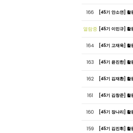
166
[45기 안소연] 
열람중
[45기 이민규] 
164
[45기 고재욱] 
163
[45기 윤진한] 
162
[45기 김재환] 
161
[45기 김창준] 
160
[45기 장나리] 
159
[45기 김진휘] 