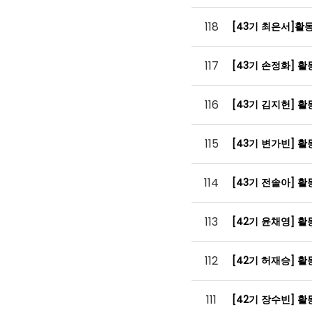
118
[43기 최은서]
117
[43기 손정화] 
116
[43기 김지헌] 
115
[43기 변가빈] 
114
[43기 전솔아] 
113
[42기 윤채영] 
112
[42기 허재승] 
111
[42기 장수빈] 