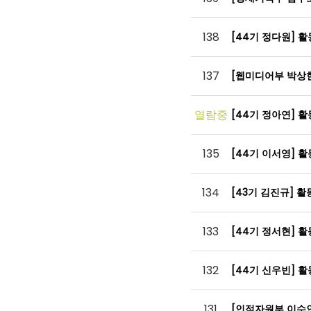
138
[44기 정다원] 
137
[웹미디어부 박상
열람중
[44기 정아연] 
135
[44기 이서영] 
134
[43기 김진규] 
133
[44기 정서현] 
132
[44기 신우빈] 
131
[인적자원부 이수