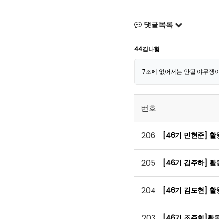
댓글목록
44김나형
7조에 없어서는 안될 야무쟁이 
번호
206
[46기 민현준] 
205
[46기 김주하] 
204
[46기 김도현] 
203
[46기 조주희]활