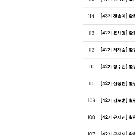
114
[43기 전솔아] 
113
[42기 윤채영] 
112
[42기 허재승] 
111
[42기 장수빈] 
110
[42기 신장현] 
109
[42기 김도훈] 
108
[42기 유서진] 
107
[42기 구진모] 