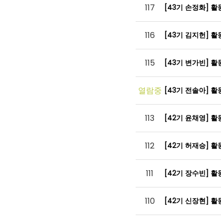
117
[43기 손정화] 
116
[43기 김지헌] 
115
[43기 변가빈] 
열람중
[43기 전솔아] 
113
[42기 윤채영] 
112
[42기 허재승] 
111
[42기 장수빈] 
110
[42기 신장현] 