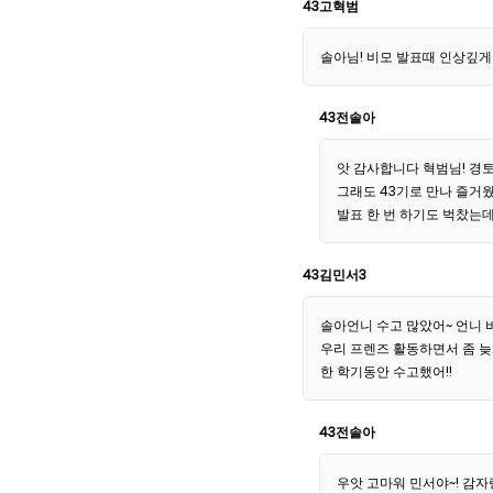
43고혁범
솔아님! 비모 발표때 인상깊게
43전솔아
앗 감사합니다 혁범님! 경
그래도 43기로 만나 즐거
발표 한 번 하기도 벅찼는데 
43김민서3
솔아언니 수고 많았어~ 언니 비
우리 프렌즈 활동하면서 좀 늦
한 학기동안 수고했어!!
43전솔아
우앗 고마워 민서야~! 감자