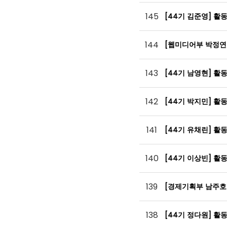
145
[44기 김준영] 활
144
[웹미디어부 박정연
143
[44기 남영현] 활
142
[44기 박지민] 활
141
[44기 유채린] 활
140
[44기 이상빈] 활
139
[경제기획부 남주호
138
[44기 정다원] 활