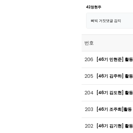
42정현주
삐빅 거짓댓글 감지
번호
206
[46기 민현준] 활
205
[46기 김주하] 활
204
[46기 김도현] 활
203
[46기 조주희]활동
202
[46기 김기현] 활