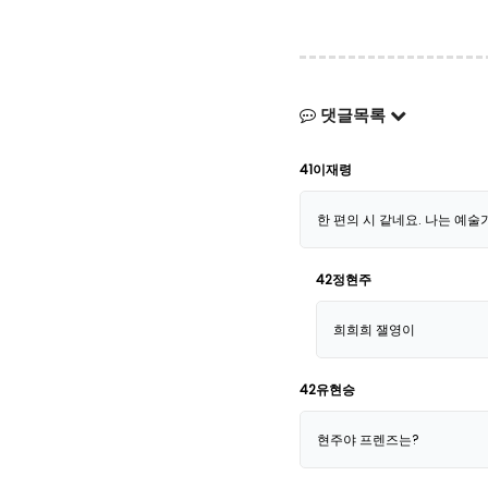
댓글목록
41이재령
한 편의 시 같네요. 나는 예술
42정현주
희희희 잴영이
42유현승
현주야 프렌즈는?