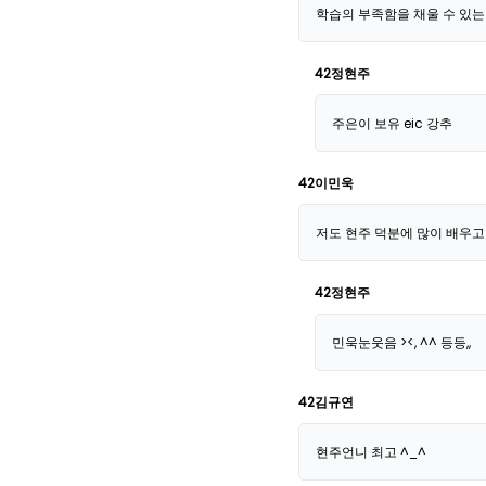
학습의 부족함을 채울 수 있는 ei
42정현주
주은이 보유 eic 강추
42이민욱
저도 현주 덕분에 많이 배우고 
42정현주
민욱눈웃음 ><, ^^ 등등,,
42김규연
현주언니 최고 ^_^