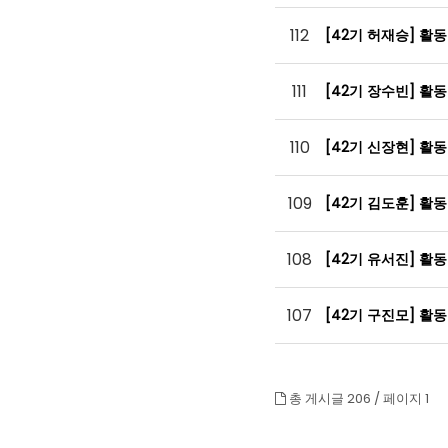
112
[42기 허재승] 활
111
[42기 장수빈] 활
110
[42기 신장현] 활
109
[42기 김도훈] 활
108
[42기 유서진] 활
107
[42기 구진모] 활
총 게시글 206 /
페이지 1