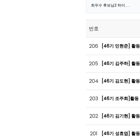
최우수 후보님2 하이.....
번호
206
[46기 민현준] 활
205
[46기 김주하] 활
204
[46기 김도현] 활
203
[46기 조주희]활동
202
[46기 김기현] 활
201
[46기 성효엽] 활