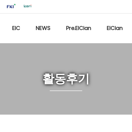
EIC
NEWS
Pre.EICian
EICian
활동후기