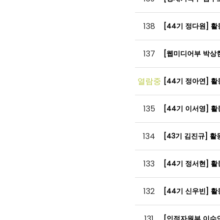
138
[44기 정다원] 
137
[웹미디어부 박상
열람중
[44기 정아연] 
135
[44기 이서영] 
134
[43기 김진규] 
133
[44기 정서현] 
132
[44기 신우빈] 
131
[인적자원부 이수