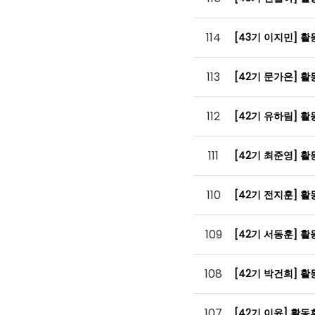
114
[43기 이지민] 
113
[42기 문가은] 
112
[42기 유하림] 
111
[42기 최준영] 
110
[42기 전지훈] 
109
[42기 서동훈] 
108
[42기 박건희] 
107
[42기 이윤] 활