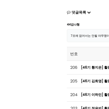
댓글목록
44김나형
7조에 없어서는 안될 야무쟁이 
번호
206
[46기 황지은] 
205
[46기 김희영] 
204
[46기 이하민] 
203
[46기 정유빈] 