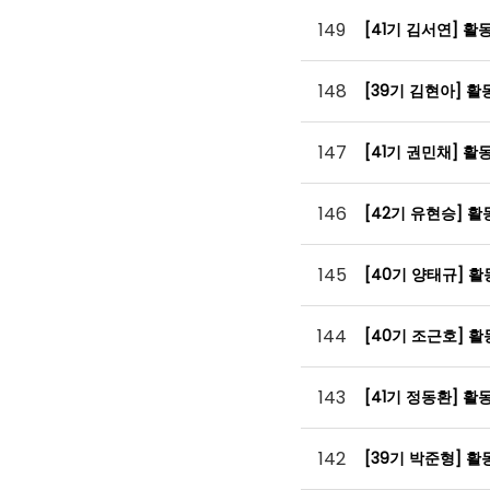
149
[41기 김서연] 
148
[39기 김현아] 
147
[41기 권민채] 
146
[42기 유현승] 
145
[40기 양태규] 
144
[40기 조근호] 
143
[41기 정동환] 활
142
[39기 박준형] 