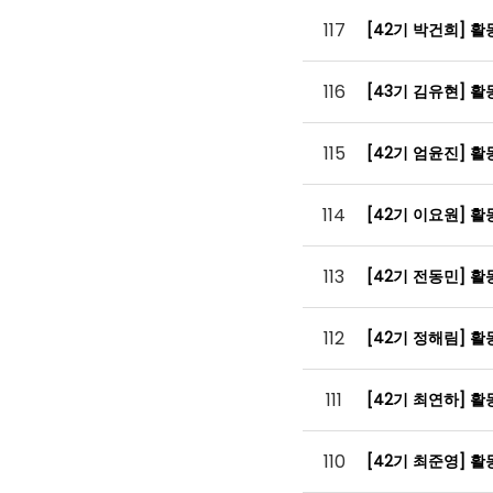
117
[42기 박건희] 
116
[43기 김유현] 
115
[42기 엄윤진] 
114
[42기 이요원] 
113
[42기 전동민] 
112
[42기 정해림] 
111
[42기 최연하] 
110
[42기 최준영] 