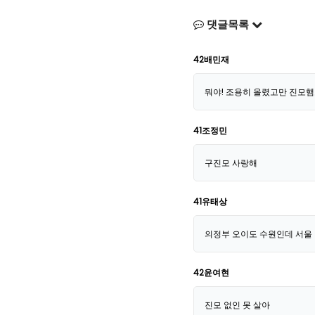
댓글목록
42배민재
뭐야! 조용히 올렸고만 진모햄도
41조정민
구진모 사랑해
41유태상
의정부 오이도 수원인데 서울
42윤여현
진모 없인 못 살아