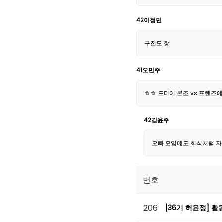
42이정민
구진모 짱
41오민주
ㅎㅎ 드디어 본조 vs 프렌즈
42김윤주
오빠 모임에도 회식처럼 자
번호
206
[36기 허윤정] 