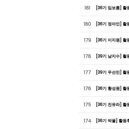
181
[36기 임보름] 
180
[36기 정아인] 
179
[36기 이지원] 
178
[39기 남지수] 
177
[39기 우선민] 
176
[36기 황성원] 
175
[36기 진유라] 
174
[36기 박율] 활