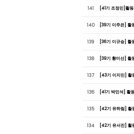
141
[41기 조정민]활
140
[39기 이주은] 
139
[36기 이규승] 
138
[39기 황미선] 
137
[43기 이지민] 
136
[41기 박민석] 
135
[42기 유하림] 
134
[42기 유서진] 