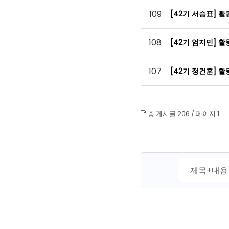
109
[42기 서승표] 
108
[42기 엄지민] 
107
[42기 정건훈] 
총 게시글 206 /
페이지 1
맨끝