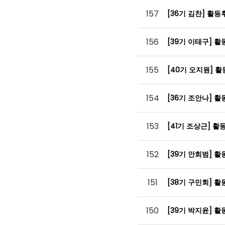
157
[36기 김찬] 활
156
[39기 이태구] 
155
[40기 오지원] 
154
[36기 조안나] 
153
[41기 조상근] 
152
[39기 안희범] 
151
[38기 구민회] 
150
[39기 박지윤] 