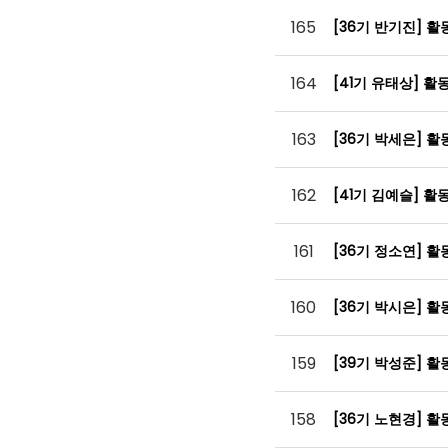
165
[36기 반기진] 
164
[41기 유태상] 활
163
[36기 박세은] 
162
[41기 김예슬] 
161
[36기 정소연] 
160
[36기 박시은] 
159
[39기 박성준] 
158
[36기 노현경] 