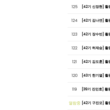
125
[42기 신장현] 
124
[42기 김나연] 
123
[42기 장수빈] 
122
[42기 허재승] 
121
[42기 김도훈] 
120
[43기 한기열] 
119
[39기 진민호] 
열람중
[42기 구진모] 