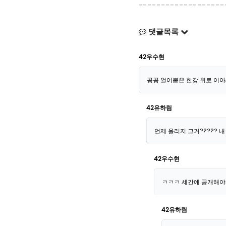
댓글목록
42우수현
꽁꽁 얼어붙은 한강 위로 이
42유하림
언제 올리지 그거????? 내
42우수현
ㅋㅋㅋ 세간에 공개해야
42유하림