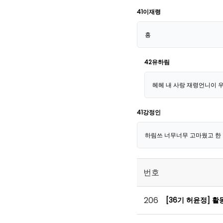
41이재령
흥
42유하림
헤헤 내 사랑 재령언니이 
41강정인
하림쓰 너무너무 고마웠고 한 
번호
206
[36기 허윤정] 