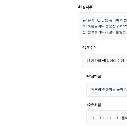
42심지후
유: 유죄야,,,,, 감동 유죄야 
하: 하는일마다 승승장구 an
림: 림브로기니가 잘어울릴듯
42우수현
넌 가산점 -5점이다 이거
42정하진
지후랑 수현이는 둘이 
42유하림
ㅋㅋㅋㅋㅋㅋㅋㅋㅋ둘이 