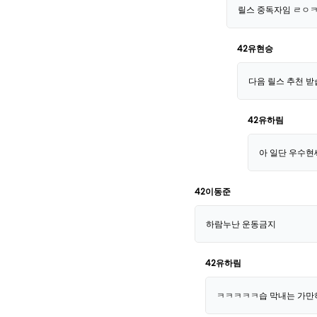
릴스 중독자임 ㄹㅇ
42유현승
다음 릴스 추천 
42유하림
아 일단 우수현
42이동준
하람누난 운동금지
42유하림
ㅋㅋㅋㅋㅋ습 막내는 가만히 