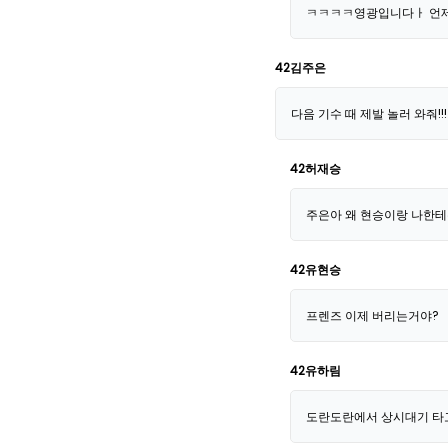
ㅋㅋㅋㅋ영광입니다ㅏ 언
42김주은
다음 기수 때 제발 놀러 와줘!!
42허재승
주은아 왜 현승이랑 나한테는
42유현승
프렌즈 이제 버리는거야?
42유하림
도란도란에서 상시대기 타