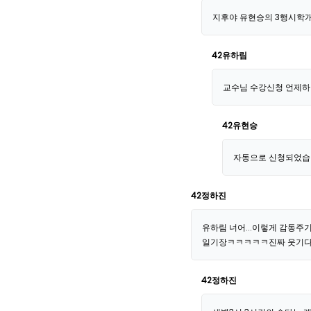
지후야 유현승의 3행시학
42유하림
교수님 수강신청 언제하
42유현승
자동으로 신청되었습
42정하진
유하림 너어...이렇게 감동주
일기장ㅋㅋㅋㅋㅋ진짜 웃기다ㅋ
42정하진