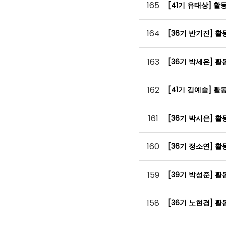
165
[41기 유태상] 활
164
[36기 반기진] 
163
[36기 박세은] 
162
[41기 김예슬] 
161
[36기 박시은] 
160
[36기 정소연] 
159
[39기 박성준] 
158
[36기 노현경] 