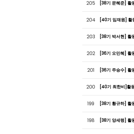
205
[38기 문혜준] 
204
[40기 임재원] 
203
[38기 박서현] 
202
[36기 오민혜] 
201
[36기 주승수] 
200
[40기 최한비]
199
[38기 황규하] 
198
[38기 양세령] 