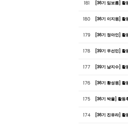
181
[36기 임보름] 
180
[36기 이지원] 
179
[36기 정아인] 
178
[39기 우선민] 
177
[39기 남지수] 
176
[36기 황성원] 
175
[36기 박율] 활
174
[36기 진유라] 