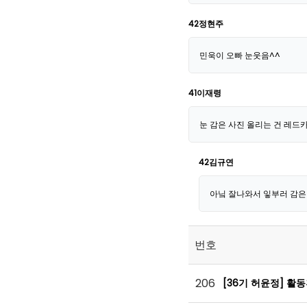
42정현주
민욱이 오빠 눈웃음^^
41이재령
눈 감은 사진 올리는 건 레드카
42김규연
아닠 잘나와서 잏부러 감은
번호
206
[36기 허윤정] 활