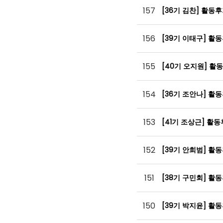
157
[36기 김찬] 활동
156
[39기 이태구] 활
155
[40기 오지원] 활
154
[36기 조안나] 활
153
[41기 조상근] 활
152
[39기 안희범] 활
151
[38기 구민회] 활
150
[39기 박지윤] 활