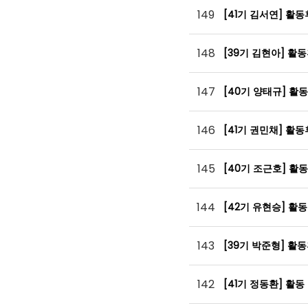
149
[41기 김서연] 활
148
[39기 김현아] 활
147
[40기 양태규] 활
146
[41기 권민채] 활
145
[40기 조근호] 활
144
[42기 유현승] 활
143
[39기 박준형] 활
142
[41기 정동환] 활